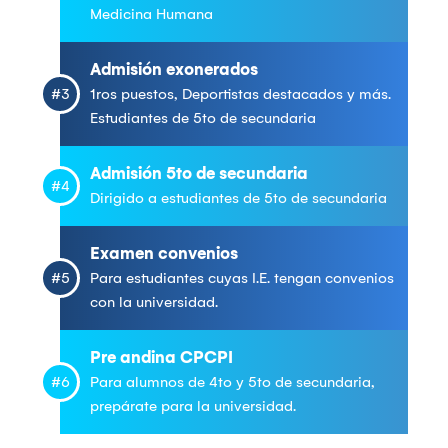
Medicina Humana
Admisión exonerados
#3
1ros puestos, Deportistas destacados y más.
Estudiantes de 5to de secundaria
Admisión 5to de secundaria
#4
Dirigido a estudiantes de 5to de secundaria
Examen convenios
#5
Para estudiantes cuyas I.E. tengan convenios
con la universidad.
Pre andina CPCPI
#6
Para alumnos de 4to y 5to de secundaria,
prepárate para la universidad.