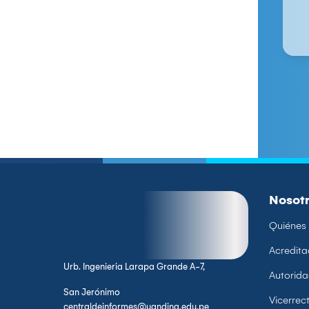
Nosot
Quiénes
Acredita
Urb. Ingenieria Larapa Grande A-7,
Autorid
San Jerónimo
Vicerre
centraldeinformes@uandina.edu.pe