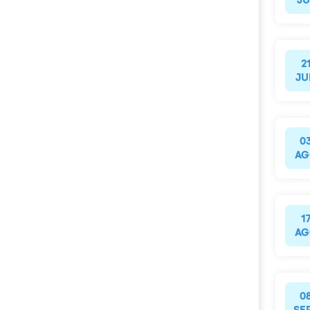
2
JU
0
AG
1
AG
0
SE