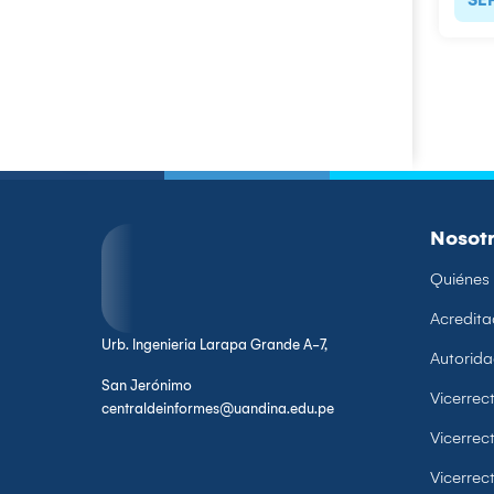
Nosot
Quiénes
Acredita
Urb. Ingenieria Larapa Grande A-7,
Autorid
San Jerónimo
Vicerre
centraldeinformes@uandina.edu.pe
Vicerrec
Vicerrec