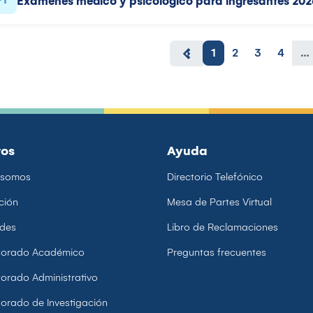
Exámenes médico y psicológico para ingresantes 2026-I
1
2
3
4
…
ros
Ayuda
 somos
Directorio Telefónico
ción
Mesa de Partes Virtual
ades
Libro de Reclamaciones
ctorado Académico
Preguntas frecuentes
torado Administrativo
torado de Investigación