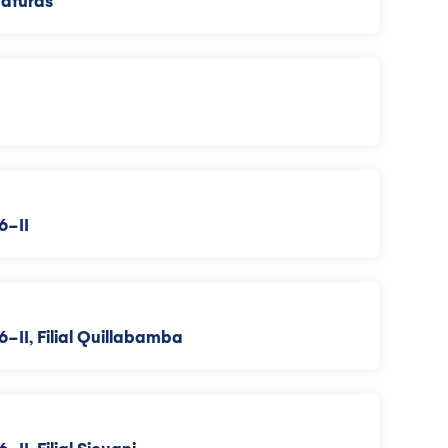
naturas
6-II
-II, Filial Quillabamba