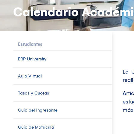
Calendario Académ
Estudiantes
ERP University
La U
Aula Virtual
rea
Artí
Tasas y Cuotas
estu
máxi
Guía del Ingresante
Guía de Matrícula