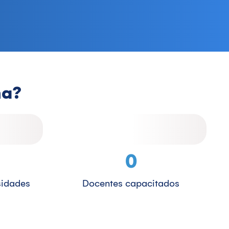
na?
0
sidades
Docentes capacitados