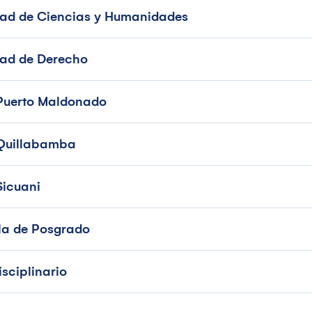
tad de Ciencias y Humanidades
tad de Derecho
 Puerto Maldonado
l Quillabamba
 Sicuani
la de Posgrado
isciplinario