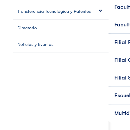
Facul
Transferencia Tecnológica y Patentes
Facul
Directorio
Filial
Noticias y Eventos
Filia
Filial
Escue
Multid