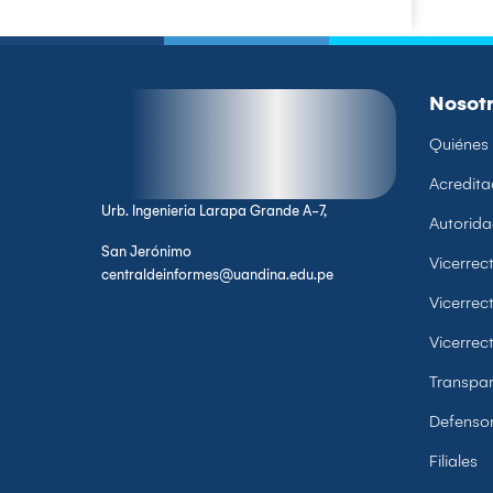
Nosot
Quiénes
Acredita
Urb. Ingenieria Larapa Grande A-7,
Autorid
San Jerónimo
Vicerre
centraldeinformes@uandina.edu.pe
Vicerrec
Vicerrec
Transpar
Defensor
Filiales