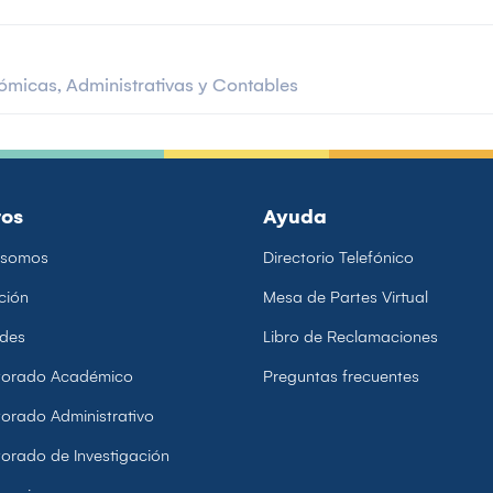
nómicas, Administrativas y Contables
ros
Ayuda
 somos
Directorio Telefónico
ción
Mesa de Partes Virtual
ades
Libro de Reclamaciones
ctorado Académico
Preguntas frecuentes
torado Administrativo
torado de Investigación