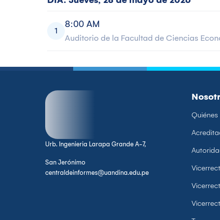
DÍA: Jueves, 28 de mayo de 2026
8:00 AM
1
Auditorio de la Facultad de Ciencias Eco
Nosot
Quiénes
Acredita
Urb. Ingenieria Larapa Grande A-7,
Autorid
San Jerónimo
Vicerre
centraldeinformes@uandina.edu.pe
Vicerrec
Vicerrec