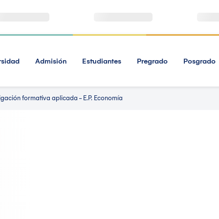
rsidad
Admisión
Estudiantes
Pregrado
Posgrado
igación formativa aplicada - E.P. Economía