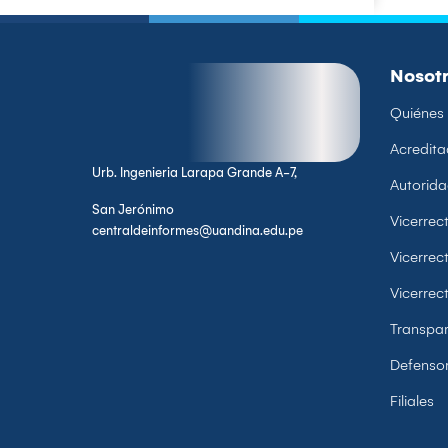
Nosot
Quiénes
Acredita
Urb. Ingenieria Larapa Grande A-7,
Autorid
San Jerónimo
Vicerre
centraldeinformes@uandina.edu.pe
Vicerrec
Vicerrec
Transpar
Defensor
Filiales