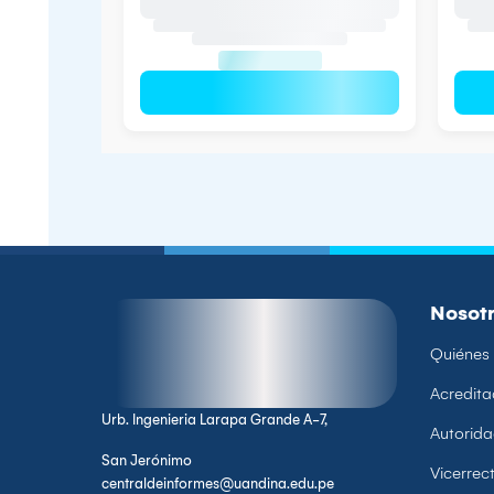
Nosot
Quiénes
Acredita
Urb. Ingenieria Larapa Grande A-7,
Autorid
San Jerónimo
Vicerre
centraldeinformes@uandina.edu.pe