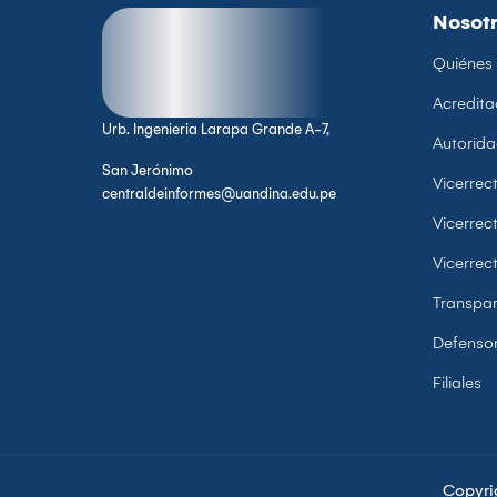
Nosot
Quiénes
Acredita
Urb. Ingenieria Larapa Grande A-7,
Autorid
San Jerónimo
Vicerre
centraldeinformes@uandina.edu.pe
Vicerrec
Vicerrec
Transpar
Defensor
Filiales
Copyri