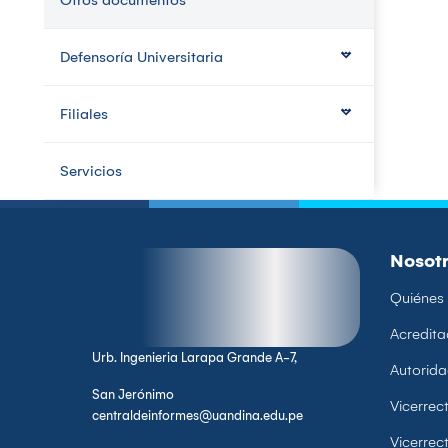
Otros documentos
Defensoría Universitaria
Filiales
Servicios
Nosot
Quiénes
Acredita
Urb. Ingenieria Larapa Grande A-7,
Autorid
San Jerónimo
Vicerre
centraldeinformes@uandina.edu.pe
Vicerrec