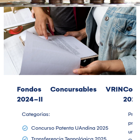
Fondos Concursables VRIN
Con
2024-II
2025
Categorias:
Prom
preg
Concurso Patenta UAndina 2025
univ
Transferencia Tegnológica 2025