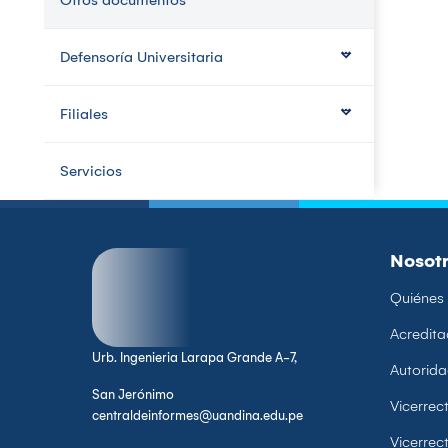
Otros documentos
Defensoría Universitaria
Filiales
Servicios
Nosot
Quiénes
Acredita
Urb. Ingenieria Larapa Grande A-7,
Autorid
San Jerónimo
Vicerre
centraldeinformes@uandina.edu.pe
Vicerrec